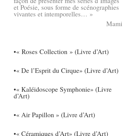
façon de présenter mes séries d’Images
et Poésie, sous forme de scénographies
vivantes et intemporelles… »
Mami
•
« Roses Collection » (Livre d’Art)
•
« De l’Esprit du Cirque» (Livre d’Art)
•
« Kaléidoscope Symphonie» (Livre
d’Art)
•
« Air Papillon » (Livre d’Art)
•
« Céramiques d’Art» (Livre d’Art)